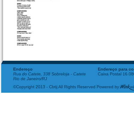
Endereço
Endereço para co
Rua do Catete, 338 Sobreloja - Catete
Caixa Postal 16.0
Rio de Janeiro/RJ
©Copyright 2013 - Cbtij All Rights Reserved Powered by: