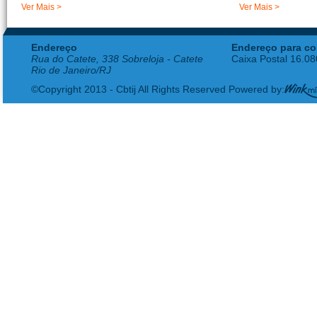
Ver Mais >
Ver Mais >
Endereço
Endereço para co
Rua do Catete, 338 Sobreloja - Catete
Caixa Postal 16.0
Rio de Janeiro/RJ
©Copyright 2013 - Cbtij All Rights Reserved Powered by: