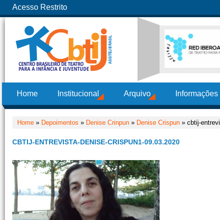
Acesso Restrito
Home
Institucional
Arquivo
Informações
Home
»
Depoimentos
»
Denise Crinpun
»
Denise Crispun
» cbtij-entrev
CBTIJ-ENTREVISTA-DENISE-CRISPUN1-09.03.2020