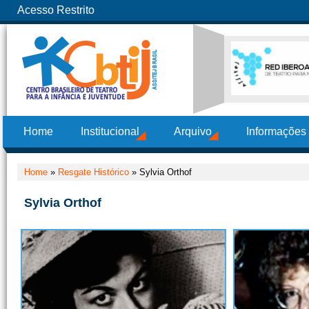
Acesso Restrito
Home
Institucional
Arquivo
Informações
Home
»
Resgate Histórico
»
Sylvia Orthof
Sylvia Orthof