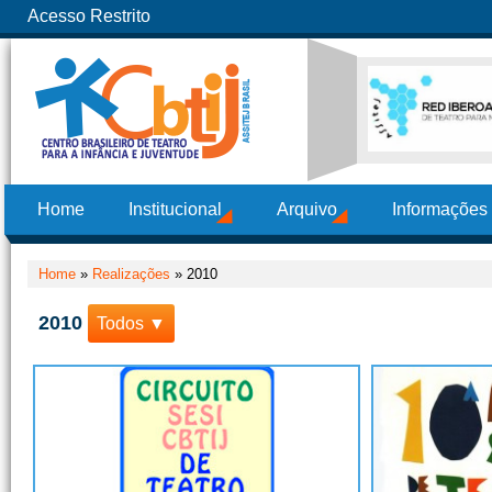
Acesso Restrito
Home
Institucional
Arquivo
Informações
Home
»
Realizações
»
2010
2010
Todos ▼