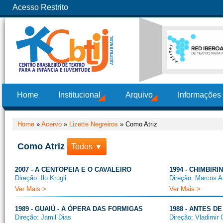
Acesso Restrito
Home
Institucional
Arquivo
Informações
Home
»
Acervo
»
Lizette Negreiros
»
Como Atriz
Como Atriz
Todos ▼
2007 - A CENTOPEIA E O CAVALEIRO
1994 - CHIMBIR
Direção: Ilo Krugli
Direção: Marcos A
Ver Mais >
Ver Mais >
1989 - GUAIÚ - A ÓPERA DAS FORMIGAS
1988 - ANTES DE
Direção: Jamil Dias
Direção; Vladimir 