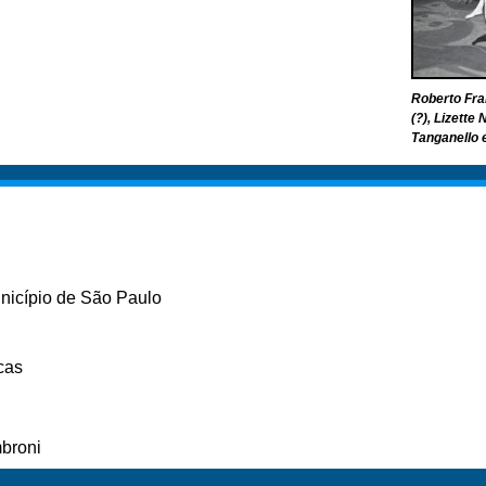
Roberto Fran
(?), Lizette
Tanganello e
unicípio de São Paulo
cas
broni