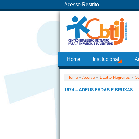
Acesso Restrito
Home
Institucional
A
Home
»
Acervo
»
Lizette Negreiros
»
Co
1974 – ADEUS FADAS E BRUXAS