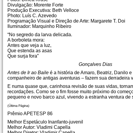
Divulgação: Morente Forte
Produção Executiva: Beth Velloce
Photo: Luís C. Azevedo
Programação Visual e Direção de Arte: Margarete T. Doi
Iluminador: Marquinho Ribeiro
“No segredo da larva delicada.
A borboleta mora:
Antes que veja a luz,
Que estenda as asas
Que surja fora”
Gonçalves Dias
Antes de Ir ao Baile
é a história de Amaro, Beatriz, Danilo 
companheiro de antigas aventuras – fazem sua derradeira 
E numa quase que, carinhosa revisão de suas vidas, tornam
recordações. Como se o fim fosse muito próximo do começo o
pequeno e novo barco azul, vivendo a estranha ventura de
(Última Página)
Prêmio APETESP 86
Melhor Espetáculo Inanfanto-juvenil
Melhor Autor: Vladimi Capella
Melhor Diretor: Vladimir Capella