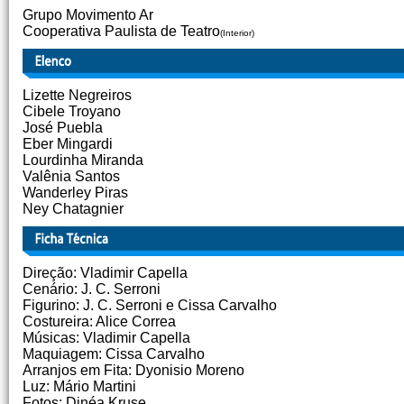
Grupo Movimento Ar
Cooperativa Paulista de Teatro
(Interior)
Lizette Negreiros
Cibele Troyano
José Puebla
Eber Mingardi
Lourdinha Miranda
Valênia Santos
Wanderley Piras
Ney Chatagnier
Direção: Vladimir Capella
Cenário: J. C. Serroni
Figurino: J. C. Serroni e Cissa Carvalho
Costureira: Alice Correa
Músicas: Vladimir Capella
Maquiagem: Cissa Carvalho
Arranjos em Fita: Dyonisio Moreno
Luz: Mário Martini
Fotos: Dinéa Kruse