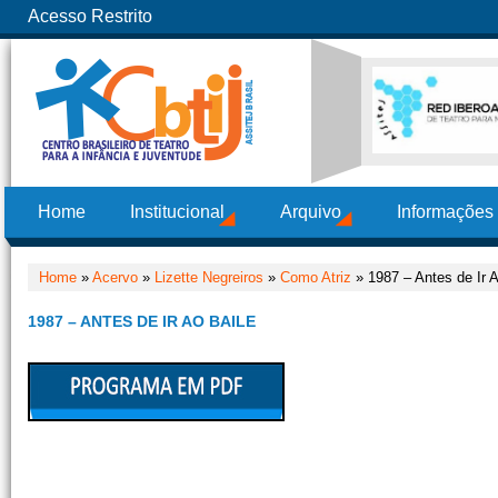
Acesso Restrito
Home
Institucional
Arquivo
Informações
Home
»
Acervo
»
Lizette Negreiros
»
Como Atriz
» 1987 – Antes de Ir A
1987 – ANTES DE IR AO BAILE