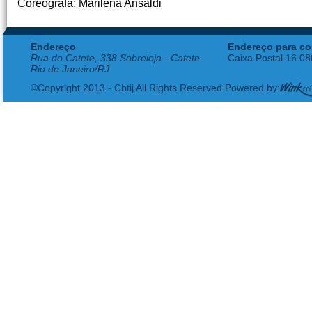
Coreógrafa: Marilena Ansaldi
Endereço
Endereço para co
Rua do Catete, 338 Sobreloja - Catete
Caixa Postal 16.0
Rio de Janeiro/RJ
©Copyright 2013 - Cbtij All Rights Reserved Powered by: