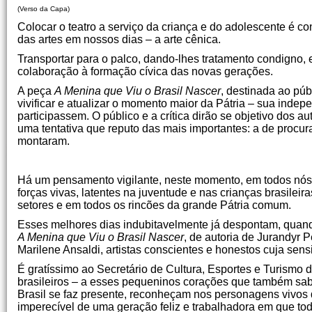
(Verso da Capa)
Colocar o teatro a serviço da criança e do adolescente é co
das artes em nossos dias – a arte cênica.
Transportar para o palco, dando-lhes tratamento condigno, e
colaboração à formação cívica das novas gerações.
A peça
A Menina que Viu o Brasil Nascer
, destinada ao púb
vivificar e atualizar o momento maior da Pátria – sua inde
participassem. O público e a crítica dirão se objetivo dos au
uma tentativa que reputo das mais importantes: a de procur
montaram.
Há um pensamento vigilante, neste momento, em todos nós 
forças vivas, latentes na juventude e nas crianças brasilei
setores e em todos os rincões da grande Pátria comum.
Esses melhores dias indubitavelmente já despontam, quand
A Menina que Viu o Brasil Nascer
, de autoria de Jurandyr 
Marilene Ansaldi, artistas conscientes e honestos cuja sensi
É gratíssimo ao Secretário de Cultura, Esportes e Turismo 
brasileiros – a esses pequeninos corações que também sab
Brasil se faz presente, reconheçam nos personagens vivos 
imperecível de uma geração feliz e trabalhadora em que t