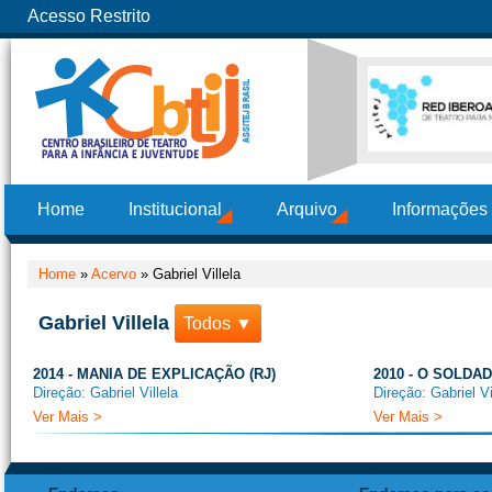
Acesso Restrito
Home
Institucional
Arquivo
Informações
Home
»
Acervo
»
Gabriel Villela
Gabriel Villela
Todos ▼
2014 - MANIA DE EXPLICAÇÃO (RJ)
2010 - O SOLDAD
Direção: Gabriel Villela
Direção: Gabriel Vi
Ver Mais >
Ver Mais >