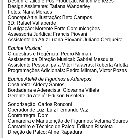
Design Gráfico e Pós Produção: Milton Menezes
Design Assistente: Tatiana Wanderley
Fotos: Nana Moraes
Concept Art e Ilustração: Beto Campos
3D: Rafael Vallaperde
Divulgação: Morente Forte Comunicações
Assessoria Jurídica: Francis Piovani
Assistente da Atriz Luana Piovani: Juliana Cerqueira
Equipe Musical
Orquestras e Regência: Pedro Milman
Assistente da Direção Musical: Gabriel Mesquita
Assistente Pessoal para Vitor Palavras: Roberta Arlotta
Programações Adicionais: Pedro Milman, Victor Pozas
Equipe Ateliê de Figurinos e Adereços
Costureira: Aldecy Santos
Bordadeira e Aderecista: Giovanna Villela
Gerente do Ateliê: Edilson Risoleta
Sonorização: Carlos Ronconi
Operador de Luz: Luiz Fernando Vaz
Contrarregra: Dom
Camareira e Manutenção de Figurinos: Veluma Soares
Camareiro e Técnico de Palco: Edilson Risoleta
Direção de Palco: Aline Rapadura