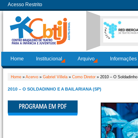
Acesso Restrito
Home
Institucional
Arquivo
Informações
Home
»
Acervo
»
Gabriel Villela
»
Como Diretor
» 2010 – O Soldadinho 
2010 – O SOLDADINHO E A BAILARIANA (SP)