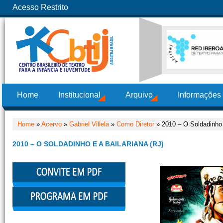
Acesso Restrito
Home
Institucional
Arquivo
Informações
Home
»
Acervo
»
Gabriel Villela
»
Como Diretor
» 2010 – O Soldadinho 
2010 – O SOLDADINHO E A BAILARIANA (RJ)