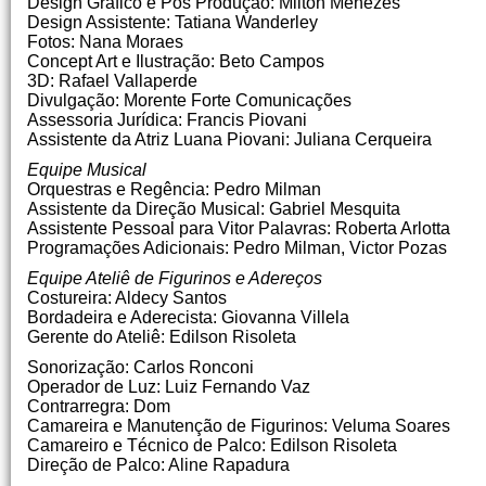
Design Gráfico e Pós Produção: Milton Menezes
Design Assistente: Tatiana Wanderley
Fotos: Nana Moraes
Concept Art e Ilustração: Beto Campos
3D: Rafael Vallaperde
Divulgação: Morente Forte Comunicações
Assessoria Jurídica: Francis Piovani
Assistente da Atriz Luana Piovani: Juliana Cerqueira
Equipe Musical
Orquestras e Regência: Pedro Milman
Assistente da Direção Musical: Gabriel Mesquita
Assistente Pessoal para Vitor Palavras: Roberta Arlotta
Programações Adicionais: Pedro Milman, Victor Pozas
Equipe Ateliê de Figurinos e Adereços
Costureira: Aldecy Santos
Bordadeira e Aderecista: Giovanna Villela
Gerente do Ateliê: Edilson Risoleta
Sonorização: Carlos Ronconi
Operador de Luz: Luiz Fernando Vaz
Contrarregra: Dom
Camareira e Manutenção de Figurinos: Veluma Soares
Camareiro e Técnico de Palco: Edilson Risoleta
Direção de Palco: Aline Rapadura