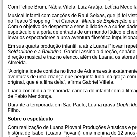
Com Felipe Brum, Nábia Vilela, Luiz Araújo, Letícia Medel
Musical infantil com canções de Raul Seixas, que já foi vi
no Teatro Shopping Frei Caneca.
Mania de Explicação
é um
Com o objetivo de despertar a sensibilidade e a curiosidade
espetáculo é a porta de entrada de um mundo lúdico e che
levar os espectadores a uma aventura filosófica impulsiona
Em sua quarta produção infantil, a atriz Luana Piovani rep
Soldadinho e a Bailarina
. Gabriel assina a direção, cenári
direção musical e traz no elenco, além de Luana, os atores 
Almeida.
“A originalidade contida no livro de Adriana está exatament
aventuras de uma criança que pergunta tudo, na graça com
original, que é a filha dela”, afirma Gabriel Villela.
Luana conciliou a temporada carioca do infantil com a fil
de Fabio Mendonça.
Durante a temporada em São Paulo, Luana grava
Dupla Id
Filho.
Sobre o espetáculo
Com realização de Luana Piovani Produções Artísticas e pr
história de Isabel (Luana Piovani), uma menina de 12 anos 