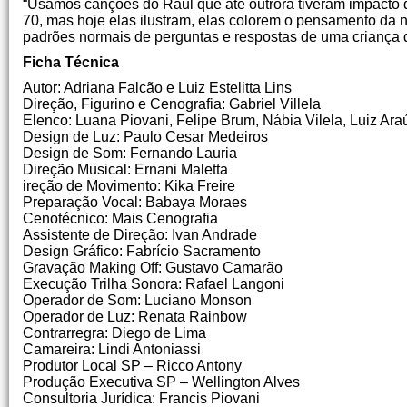
“Usamos canções do Raul que até outrora tiveram impacto 
70, mas hoje elas ilustram, elas colorem o pensamento da
padrões normais de perguntas e respostas de uma criança da
Ficha Técnica
Autor: Adriana Falcão e Luiz Estelitta Lins
Direção, Figurino e Cenografia: Gabriel Villela
Elenco: Luana Piovani, Felipe Brum, Nábia Vilela, Luiz Ara
Design de Luz: Paulo Cesar Medeiros
Design de Som: Fernando Lauria
Direção Musical: Ernani Maletta
ireção de Movimento: Kika Freire
Preparação Vocal: Babaya Moraes
Cenotécnico: Mais Cenografia
Assistente de Direção: Ivan Andrade
Design Gráfico: Fabrício Sacramento
Gravação Making Off: Gustavo Camarão
Execução Trilha Sonora: Rafael Langoni
Operador de Som: Luciano Monson
Operador de Luz: Renata Rainbow
Contrarregra: Diego de Lima
Camareira: Lindi Antoniassi
Produtor Local SP – Ricco Antony
Produção Executiva SP – Wellington Alves
Consultoria Jurídica: Francis Piovani