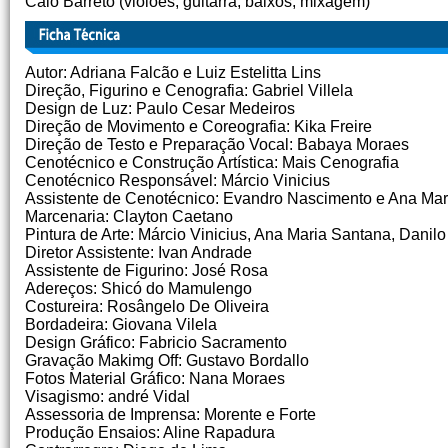
Caio Barreto (violões, guitarra, baixos, mixagem)
Autor: Adriana Falcão e Luiz Estelitta Lins
Direção, Figurino e Cenografia: Gabriel Villela
Design de Luz: Paulo Cesar Medeiros
Direção de Movimento e Coreografia: Kika Freire
Direção de Testo e Preparação Vocal: Babaya Moraes
Cenotécnico e Construção Artística: Mais Cenografia
Cenotécnico Responsável: Márcio Vinicius
Assistente de Cenotécnico: Evandro Nascimento e Ana Ma
Marcenaria: Clayton Caetano
Pintura de Arte: Márcio Vinicius, Ana Maria Santana, Danil
Diretor Assistente: Ivan Andrade
Assistente de Figurino: José Rosa
Adereços: Shicó do Mamulengo
Costureira: Rosângelo De Oliveira
Bordadeira: Giovana Vilela
Design Gráfico: Fabricio Sacramento
Gravação Makimg Off: Gustavo Bordallo
Fotos Material Gráfico: Nana Moraes
Visagismo: andré Vidal
Assessoria de Imprensa: Morente e Forte
Produção Ensaios: Aline Rapadura