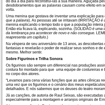
do dia a dia para reconstruí-las à sua maneira. Aguçada pel
desdobramentos que as palavras causam como efeito em seu
volta.
Uma menina que gostava de inventar uma explicação pa
que a palavra
).
As pessoas até se irritavam (IRRITAÇÃO
é 
menina explicando o tempo todo o que a população inteira 
Então ela ficava lá, explicando, sozinha. (SOLIDÃO
é uma 
da lembrança pra acontecer de novo e não consegue.
LEM
reapresenta um capítulo.
)
Na véspera de seu aniversário de 13 anos, as descobertas 
fantasias e revelarão o poder de realizar seus sonhos e de
mesmo. Melhor sentir.
Sobre Figurinos e Trilha Sonora
Os figurinos são sempre um diferencial nas produções assin
costura foi montado para que uma equipe de costureiras e 
no corpo dos atores.
“Levamos para cena várias funções que as artes cênicas reú
uma vez que os figurinos e o cenário dos meus espetácul
detalhados. E nós sabemos que os deuses do teatro moram n
Já as canções, de autoria de Raul Seixas, são executadas
especialmente para a montagem e arranjos originais de Erna