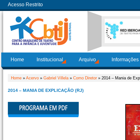
Acesso Restrito
Home
Institucional
Arquivo
Informações
Home
»
Acervo
»
Gabriel Villela
»
Como Diretor
» 2014 – Mania de Expl
2014 – MANIA DE EXPLICAÇÃO (RJ)