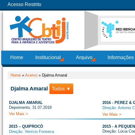
Acesso Restrito
Home
Institucional
Arquivo
Informações
Home
»
Acervo
»
Djalma Amaral
Djalma Amaral
Todos ▼
DJALMA AMARAL
2016 - PEREZ & 
Depoimento, 31.07.2018
Direção: Antonio 
Ver Mais >
Ver Mais >
2015 – QUIPROCÓ
2015 - A PEQU
Direção: Lúcia Co
Direção: Venício Fonseca