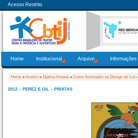
Acesso Restrito
Home
Institucional
Arquivo
Informações
Home
»
Acervo
»
Djalma Amaral
»
Como Iluminador ou Design de Luz
»
2012 – PEREZ E GIL – PIRATAS