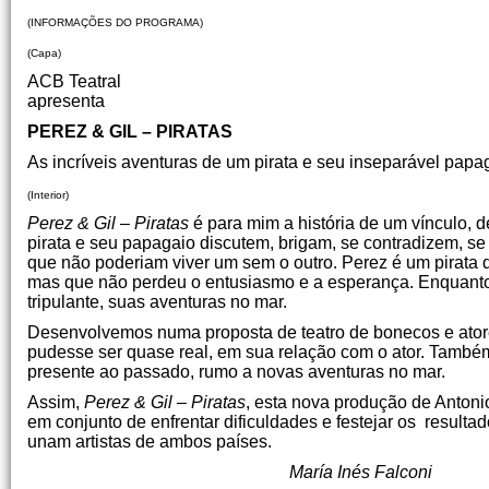
(INFORMAÇÕES DO PROGRAMA)
(Capa)
ACB Teatral
apresenta
PEREZ & GIL – PIRATAS
As incríveis aventuras de um pirata e seu inseparável papa
(Interior)
Perez & Gil – Piratas
é para mim a história de um vínculo, 
pirata e seu papagaio discutem, brigam, se contradizem, se
que não poderiam viver um sem o outro. Perez é um pirata q
mas que não perdeu o entusiasmo e a esperança. Enquanto 
tripulante, suas aventuras no mar.
Desenvolvemos numa proposta de teatro de bonecos e atore
pudesse ser quase real, em sua relação com o ator. Também
presente ao passado, rumo a novas aventuras no mar.
Assim,
Perez & Gil – Piratas
, esta nova produção de Antonio
em conjunto de enfrentar dificuldades e festejar os result
unam artistas de 
María Inés Falconi