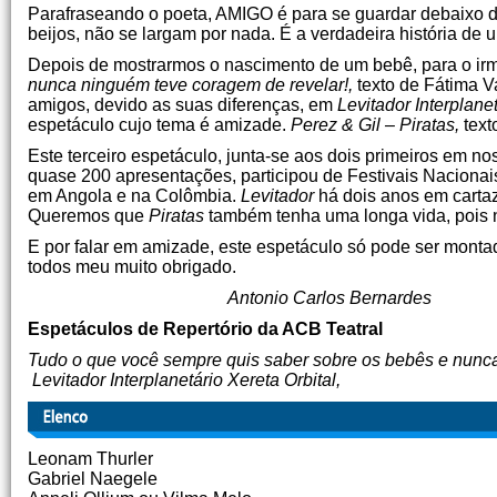
Parafraseando o poeta, AMIGO é para se guardar debaixo de 
beijos, não se largam por nada. É a verdadeira história de
Depois de mostrarmos o nascimento de um bebê, para o ir
nunca ninguém teve coragem de revelar!,
texto de Fátima Va
amigos, devido as suas diferenças, em
Levitador Interplanet
espetáculo cujo tema é amizade.
Perez & Gil – Piratas,
text
Este terceiro espetáculo, junta-se aos dois primeiros em no
quase 200 apresentações, participou de Festivais Nacionais
em Angola e na Colômbia.
Levitador
há dois anos em cartaz
Queremos que
Piratas
também tenha uma longa vida, pois 
E por falar em amizade, este espetáculo só pode ser mont
todos meu mu
Antonio Carlos Bernardes
Espetáculos de Repertório da ACB Teatral
Tudo o que você sempre quis saber sobre os bebês e nunc
Levitador Interplanetário Xereta Orbital,
Leonam Thurler
Gabriel Naegele