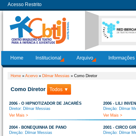
Acesso Restrito
Home
Institucional
Arquivo
Informações
Home
»
Acervo
»
Dilmar Messias
»
Como Diretor
Como Diretor
Todos ▼
2006 - O HIPNOTIZADOR DE JACARÉS
2006 - LILI INV
Diretor: Dilmar Messias
Direção: Dilmar M
Ver Mais >
Ver Mais >
2004 - BONEQUINHA DE PANO
2001 - CIRCO G
Direção: Dilmar Messias
Direção: Dilmar M