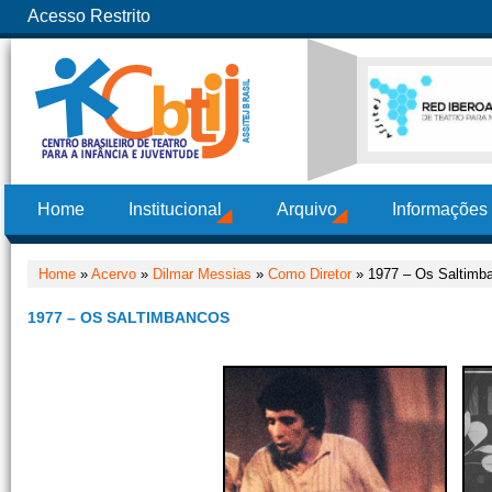
Acesso Restrito
Home
Institucional
Arquivo
Informações
Home
»
Acervo
»
Dilmar Messias
»
Como Diretor
» 1977 – Os Saltimb
1977 – OS SALTIMBANCOS