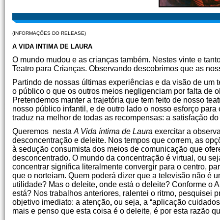
(INFORMAÇÕES DO RELEASE)
A VIDA INTIMA DE LAURA
O mundo mudou e as crianças também. Nestes vinte e tant
Teatro para Crianças. Observando descobrimos que as noss
Partindo de nossas últimas experiências e da visão de um 
o público o que os outros meios negligenciam por falta de
Pretendemos manter a trajetória que tem feito de nosso tea
nosso público infantil, e de outro lado o nosso esforço para
traduz na melhor de todas as recompensas: a satisfação do
Queremos nesta
A Vida íntima de Laura
exercitar a observa
desconcentração e deleite. Nos tempos que correm, as opçõ
à sedução consumista dos meios de comunicação que oferec
desconcentrado. O mundo da concentração é virtual, ou seja,
concentrar significa literalmente convergir para o centro,
que o norteiam. Quem poderá dizer que a televisão não é u
utilidade? Mas o deleite, onde está o deleite? Conforme o Au
está? Nos trabalhos anteriores, ralentei o ritmo, pesquisei
objetivo imediato: a atenção
,
ou seja, a “aplicação cuidad
mais e penso que esta coisa é o deleite, é por esta
razão qu