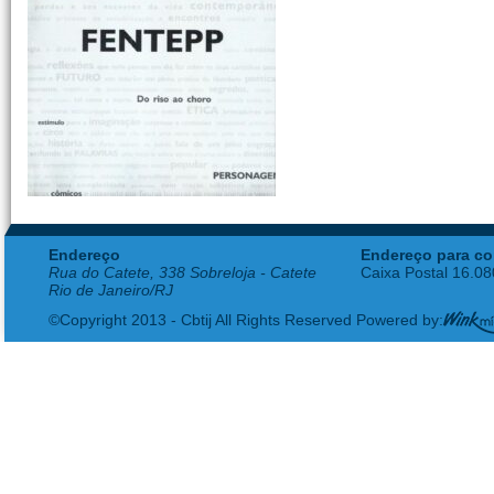
Endereço
Endereço para co
Rua do Catete, 338 Sobreloja - Catete
Caixa Postal 16.0
Rio de Janeiro/RJ
©Copyright 2013 - Cbtij All Rights Reserved Powered by: