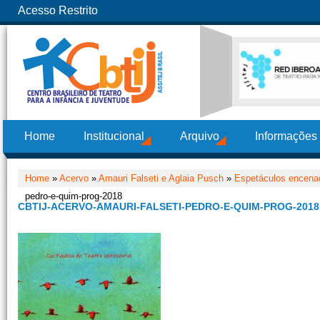
Acesso Restrito
Home
Institucional
Arquivo
Informações
Home
»
Acervo
»
Amauri Falseti e Aglaia Pusch
»
Espetáculos encenad
pedro-e-quim-prog-2018
CBTIJ-ACERVO-AMAURI-FALSETI-PEDRO-E-QUIM-PROG-2018