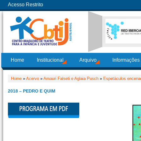
Acesso Restrito
Home
Institucional
Arquivo
Informações
Home
»
Acervo
»
Amauri Falseti e Aglaia Pusch
»
Espetáculos encenad
2018 – PEDRO E QUIM