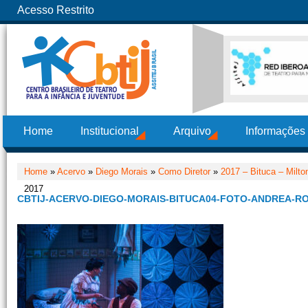
Acesso Restrito
Home
Institucional
Arquivo
Informações
Home
»
Acervo
»
Diego Morais
»
Como Diretor
»
2017 – Bituca – Milt
2017
CBTIJ-ACERVO-DIEGO-MORAIS-BITUCA04-FOTO-ANDREA-RO