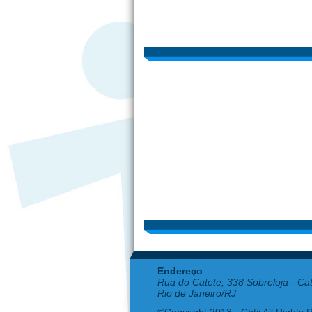
Endereço
Rua do Catete, 338 Sobreloja - Ca
Rio de Janeiro/RJ