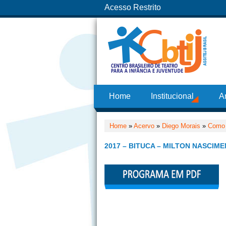
Acesso Restrito
Home
Institucional
A
Home
»
Acervo
»
Diego Morais
»
Como 
2017 – BITUCA – MILTON NASCIM