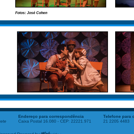
Fotos: José Cohen
Endereço para correspondência
Telefone para 
tete
Caixa Postal 16.080 - CEP: 22221.971
21 2205 4483