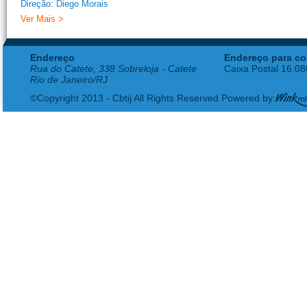
Direção: Diego Morais
Ver Mais >
Endereço
Endereço para co
Rua do Catete, 338 Sobreloja - Catete
Caixa Postal 16.0
Rio de Janeiro/RJ
©Copyright 2013 - Cbtij All Rights Reserved Powered by: