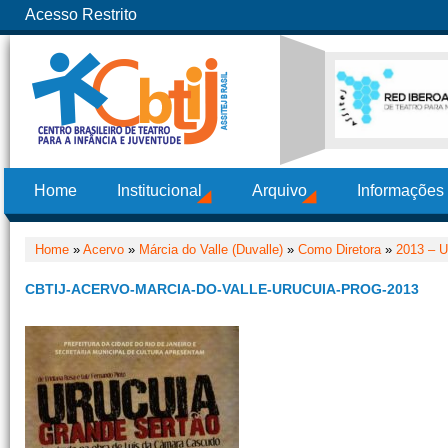
Acesso Restrito
Home
Institucional
Arquivo
Informações
Home
»
Acervo
»
Márcia do Valle (Duvalle)
»
Como Diretora
»
2013 – U
CBTIJ-ACERVO-MARCIA-DO-VALLE-URUCUIA-PROG-2013