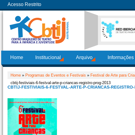
Acesso Restrito
Home
Institucional
Arquivo
Informações
Home
»
Programas de Eventos e Festivais
»
Festival de Arte para Cr
cbtij-festiviais-6-festval-arte-p-criancas-registro-prog-2013
CBTIJ-FESTIVIAIS-6-FESTVAL-ARTE-P-CRIANCAS-REGISTRO