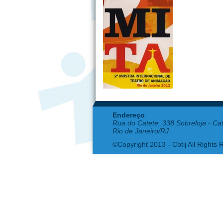
Endereço
Rua do Catete, 338 Sobreloja - Ca
Rio de Janeiro/RJ
©Copyright 2013 - Cbtij All Rights