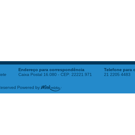
Endereço para correspondência
Telefone para 
tete
Caixa Postal 16.080 - CEP: 22221.971
21 2205 4483
 Reserved Powered by: