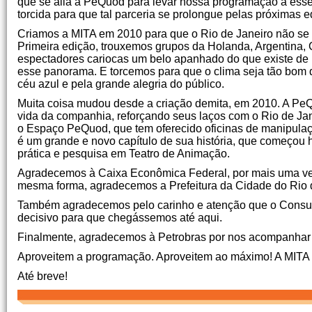
que se alia à PeQuod para levar nossa programação a esse 
torcida para que tal parceria se prolongue pelas próximas e
Criamos a MITA em 2010 para que o Rio de Janeiro não se 
Primeira edição, trouxemos grupos da Holanda, Argentina, C
espectadores cariocas um belo apanhado do que existe de
esse panorama. E torcemos para que o clima seja tão bom q
céu azul e pela grande alegria do público.
Muita coisa mudou desde a criação demita, em 2010. A PeQu
vida da companhia, reforçando seus laços com o Rio de Jan
o Espaço PeQuod, que tem oferecido oficinas de manipulaç
é um grande e novo capítulo de sua história, que começo
prática e pesquisa em Teatro de Animação.
Agradecemos à Caixa Econômica Federal, por mais uma vez 
mesma forma, agradecemos a Prefeitura da Cidade do Rio d
Também agradecemos pelo carinho e atenção que o Consul
decisivo para que chegássemos até aqui.
Finalmente, agradecemos à Petrobras por nos acompanhar e
Aproveitem a programação. Aproveitem ao máximo! A MITA 
Até breve!