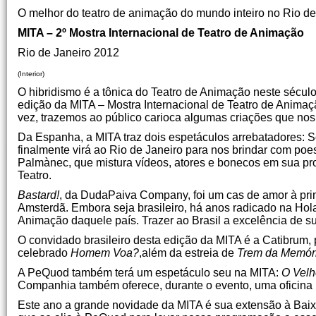
O melhor do teatro de animação do mundo inteiro no Rio de
MITA – 2º Mostra Internacional de Teatro de Animação
Rio de Janeiro 2012
(Interior)
O hibridismo é a tônica do Teatro de Animação neste século
edição da MITA – Mostra Internacional de Teatro de Anima
vez, trazemos ao público carioca algumas criações que no
Da Espanha, a MITA traz dois espetáculos arrebatadores: S
finalmente virá ao Rio de Janeiro para nos brindar com poe
Palmànec, que mistura vídeos, atores e bonecos em sua pr
Teatro.
Bastard!
, da DudaPaiva Company, foi um cas de amor à prim
Amsterdã. Embora seja brasileiro, há anos radicado na Hol
Animação daquele país. Trazer ao Brasil a excelência de su
O convidado brasileiro desta edição da MITA é a Catibrum
celebrado
Homem Voa?
,além da estreia de
Trem da Memór
A PeQuod também terá um espetáculo seu na MITA:
O Velh
Companhia também oferece, durante o evento, uma oficina p
Este ano a grande novidade da MITA é sua extensão à Baix