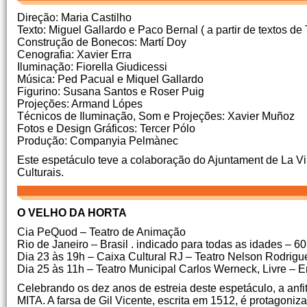
Direção: Maria Castilho
Texto: Miguel Gallardo e Paco Bernal ( a partir de textos de 
Construção de Bonecos: Martí Doy
Cenografia: Xavier Erra
Iluminação: Fiorella Giudicessi
Música: Ped Pacual e Miquel Gallardo
Figurino: Susana Santos e Roser Puig
Projeções: Armand Lópes
Técnicos de Iluminação, Som e Projeções: Xavier Muñoz
Fotos e Design Gráficos: Tercer Pólo
Produção: Companyia Pelmànec
Este espetáculo teve a colaboração do Ajuntament de La Vila 
Culturais.
O VELHO DA HORTA
Cia PeQuod – Teatro de Animação
Rio de Janeiro – Brasil . indicado para todas as idades – 6
Dia 23 às 19h – Caixa Cultural RJ – Teatro Nelson Rodrigu
Dia 25 às 11h – Teatro Municipal Carlos Werneck, Livre – 
Celebrando os dez anos de estreia deste espetáculo, a anf
MITA. A farsa de Gil Vicente, escrita em 1512, é protagoni