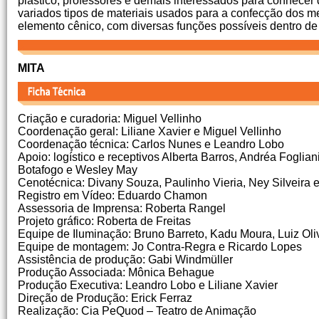
plástico, professores e demais interessados para conhecer
variados tipos de materiais usados para a confecção dos m
elemento cênico, com diversas funções possíveis dentro de
MITA
Criação e curadoria: Miguel Vellinho
Coordenação geral: Liliane Xavier e Miguel Vellinho
Coordenação técnica: Carlos Nunes e Leandro Lobo
Apoio: logístico e receptivos Alberta Barros, Andréa Foglia
Botafogo e Wesley May
Cenotécnica: Divany Souza, Paulinho Vieria, Ney Silveira 
Registro em Vídeo: Eduardo Chamon
Assessoria de Imprensa: Roberta Rangel
Projeto gráfico: Roberta de Freitas
Equipe de Iluminação: Bruno Barreto, Kadu Moura, Luiz Oliv
Equipe de montagem: Jo Contra-Regra e Ricardo Lopes
Assistência de produção: Gabi Windmüller
Produção Associada: Mônica Behague
Produção Executiva: Leandro Lobo e Liliane Xavier
Direção de Produção: Erick Ferraz
Realização: Cia PeQuod – Teatro de Animação