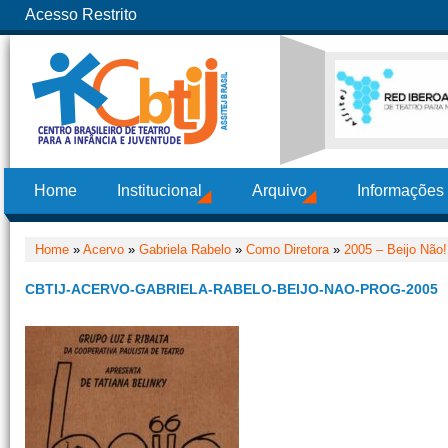
Acesso Restrito
Home
Institucional
Arquivo
Informações
Home
»
Acervo
»
Gabriela Rabelo
»
Como Diretora
»
2005 – Beijo Não!
CBTIJ-ACERVO-GABRIELA-RABELO-BEIJO-NAO-PROG-2005