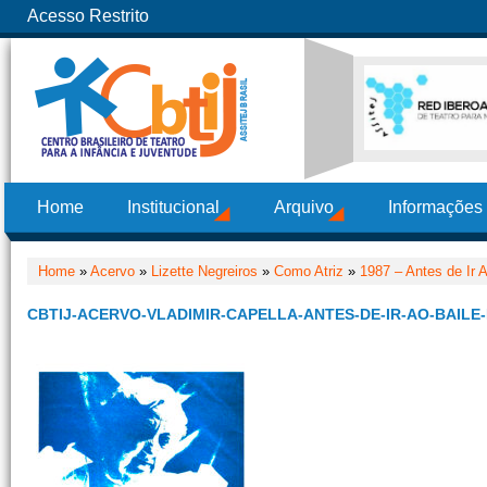
Acesso Restrito
Home
Institucional
Arquivo
Informações
Home
»
Acervo
»
Lizette Negreiros
»
Como Atriz
»
1987 – Antes de Ir 
CBTIJ-ACERVO-VLADIMIR-CAPELLA-ANTES-DE-IR-AO-BAILE