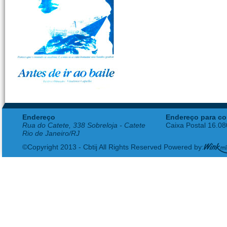
Endereço
Endereço para co
Rua do Catete, 338 Sobreloja - Catete
Caixa Postal 16.0
Rio de Janeiro/RJ
©Copyright 2013 - Cbtij All Rights Reserved Powered by: