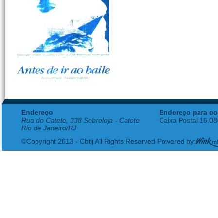
Endereço
Endereço para co
Rua do Catete, 338 Sobreloja - Catete
Caixa Postal 16.0
Rio de Janeiro/RJ
©Copyright 2013 - Cbtij All Rights Reserved Powered by: