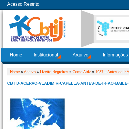
Acesso Restrito
Home
Institucional
Arquivo
Informações
Home
»
Acervo
»
Lizette Negreiros
»
Como Atriz
»
1987 – Antes de Ir 
CBTIJ-ACERVO-VLADIMIR-CAPELLA-ANTES-DE-IR-AO-BAILE