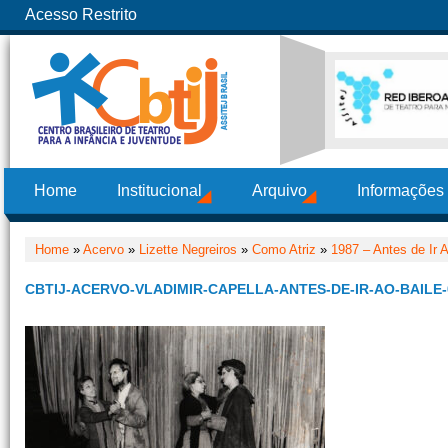
Acesso Restrito
Home
Institucional
Arquivo
Informações
Home
»
Acervo
»
Lizette Negreiros
»
Como Atriz
»
1987 – Antes de Ir 
CBTIJ-ACERVO-VLADIMIR-CAPELLA-ANTES-DE-IR-AO-BAILE-