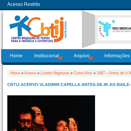
Acesso Restrito
Home
Institucional
Arquivo
Informações
Home
»
Acervo
»
Lizette Negreiros
»
Como Atriz
»
1987 – Antes de Ir 
CBTIJ-ACERVO-VLADIMIR-CAPELLA-ANTES-DE-IR-AO-BAILE-