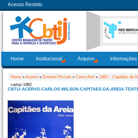
Acesso Restrito
Home
Institucional
Arquivo
Informações
Home
»
Acervo
»
Ernesto Piccolo
»
Como Ator
»
1982 – Capitães de A
cartaz-1982
CBTIJ-ACERVO-CARLOS-WILSON-CAPITAES-DA-AREIA-TEAT