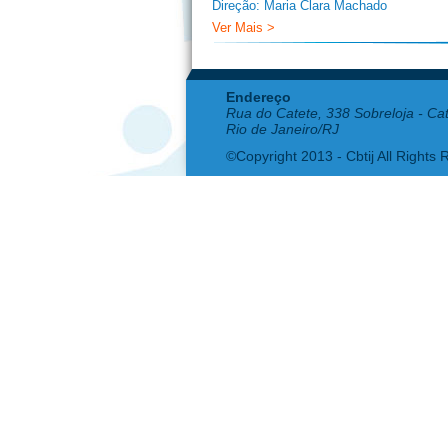
Direção: Maria Clara Machado
Ver Mais >
Endereço
Rua do Catete, 338 Sobreloja - Ca
Rio de Janeiro/RJ
©Copyright 2013 - Cbtij All Rights