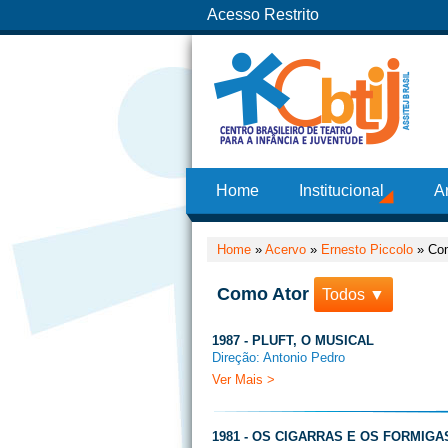
Acesso Restrito
Home
Institucional
A
Home
»
Acervo
»
Ernesto Piccolo
»
Co
Como Ator
Todos ▼
1987 - PLUFT, O MUSICAL
Direção: Antonio Pedro
Ver Mais >
1981 - OS CIGARRAS E OS FORMIGA