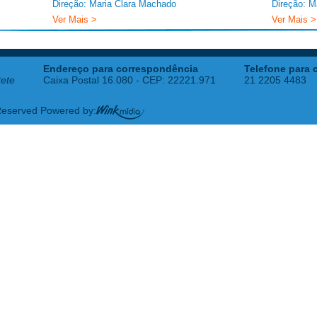
Direção: Maria Clara Machado
Direção: M
Ver Mais >
Ver Mais >
Endereço para correspondência
Telefone para 
tete
Caixa Postal 16.080 - CEP: 22221.971
21 2205 4483
 Reserved Powered by: