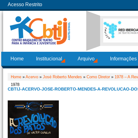
Acesso Restrito
Home
Institucional
Arquivo
Informações
Home
»
Acervo
»
José Roberto Mendes
»
Como Diretor
»
1978 – A Re
1978
CBTIJ-ACERVO-JOSE-ROBERTO-MENDES-A-REVOLUCAO-DOS