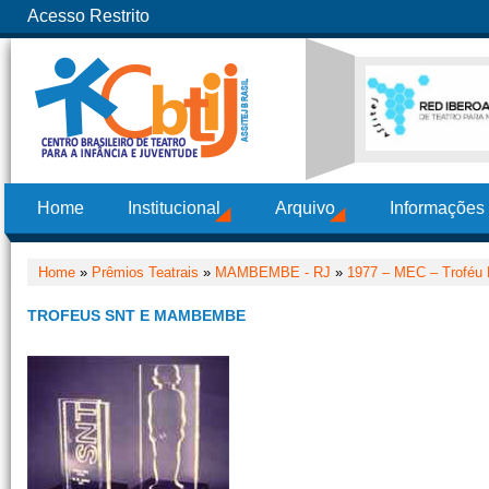
Acesso Restrito
Home
Institucional
Arquivo
Informações
Home
»
Prêmios Teatrais
»
MAMBEMBE - RJ
»
1977 – MEC – Trofé
TROFEUS SNT E MAMBEMBE