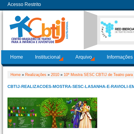
Acesso Restrito
Home
Institucional
Arquivo
Informações
Home
»
Realizações
»
2010
»
10ª Mostra SESC CBTIJ de Teatro para
CBTIJ-REALIZACOES-MOSTRA-SESC-LASANHA-E-RAVIOLI-E