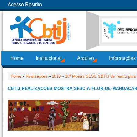
Acesso Restrito
Home
Institucional
Arquivo
Informações
Home
»
Realizações
»
2010
»
10ª Mostra SESC CBTIJ de Teatro para
CBTIJ-REALIZACOES-MOSTRA-SESC-A-FLOR-DE-MANDACAR