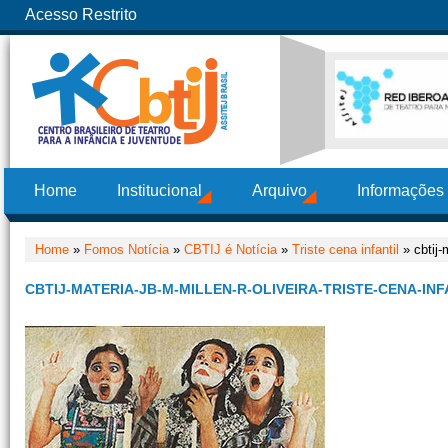
Acesso Restrito
Home
Institucional
Arquivo
Informações
Home
»
Fomos Notícia
»
CBTIJ é Notícia
»
Triste cena infantil
» cbtij-
CBTIJ-MATERIA-JB-M-MILLEN-R-OLIVEIRA-TRISTE-CENA-INFA