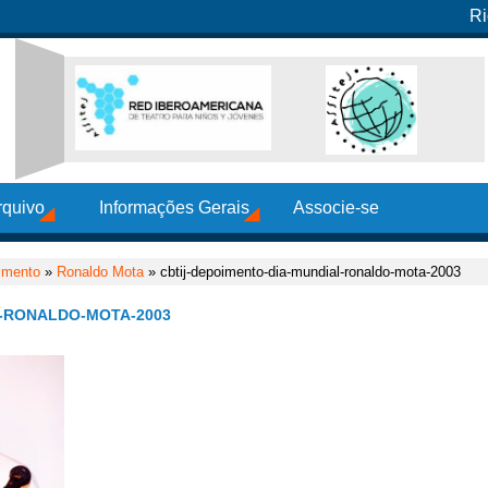
Ri
rquivo
Informações Gerais
Associe-se
imento
»
Ronaldo Mota
» cbtij-depoimento-dia-mundial-ronaldo-mota-2003
L-RONALDO-MOTA-2003