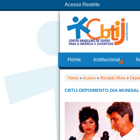
Acesso Restrito
Home
Institucional
A
Home
»
Acervo
»
Ronaldo Mota
»
Depo
CBTIJ-DEPOIMENTO-DIA-MUNDIA