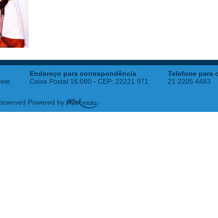
Endereço para correspondência
Telefone para 
tete
Caixa Postal 16.080 - CEP: 22221.971
21 2205 4483
 Reserved Powered by: