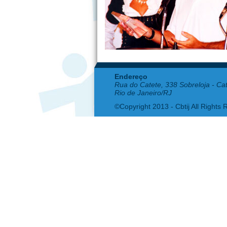
Endereço
Rua do Catete, 338 Sobreloja - Ca
Rio de Janeiro/RJ
©Copyright 2013 - Cbtij All Rights