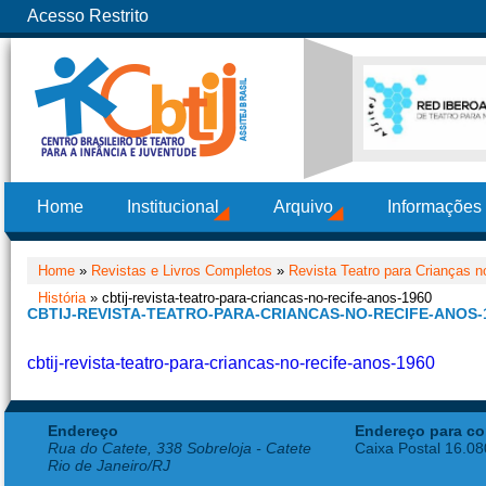
Acesso Restrito
Home
Institucional
Arquivo
Informações
Home
»
Revistas e Livros Completos
»
Revista Teatro para Crianças no
História
» cbtij-revista-teatro-para-criancas-no-recife-anos-1960
CBTIJ-REVISTA-TEATRO-PARA-CRIANCAS-NO-RECIFE-ANOS-
cbtij-revista-teatro-para-criancas-no-recife-anos-1960
Endereço
Endereço para co
Rua do Catete, 338 Sobreloja - Catete
Caixa Postal 16.0
Rio de Janeiro/RJ