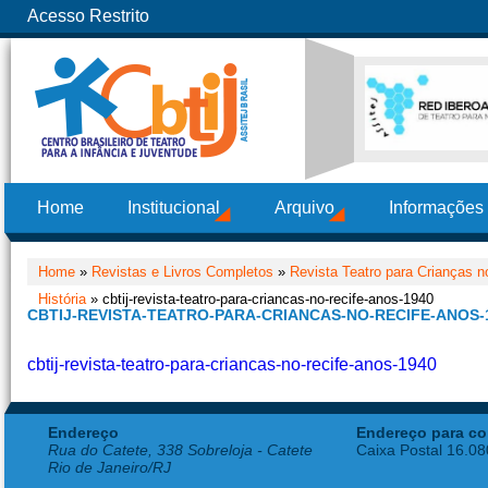
Acesso Restrito
Home
Institucional
Arquivo
Informações
Home
»
Revistas e Livros Completos
»
Revista Teatro para Crianças no
História
» cbtij-revista-teatro-para-criancas-no-recife-anos-1940
CBTIJ-REVISTA-TEATRO-PARA-CRIANCAS-NO-RECIFE-ANOS-
cbtij-revista-teatro-para-criancas-no-recife-anos-1940
Endereço
Endereço para co
Rua do Catete, 338 Sobreloja - Catete
Caixa Postal 16.0
Rio de Janeiro/RJ