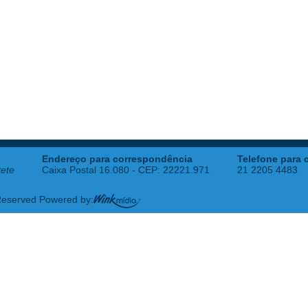
Endereço para correspondência
Telefone para 
tete
Caixa Postal 16.080 - CEP: 22221.971
21 2205 4483
 Reserved Powered by: