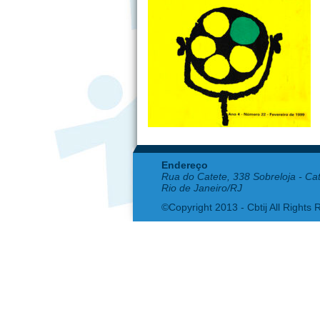
Endereço
Rua do Catete, 338 Sobreloja - Ca
Rio de Janeiro/RJ
©Copyright 2013 - Cbtij All Rights