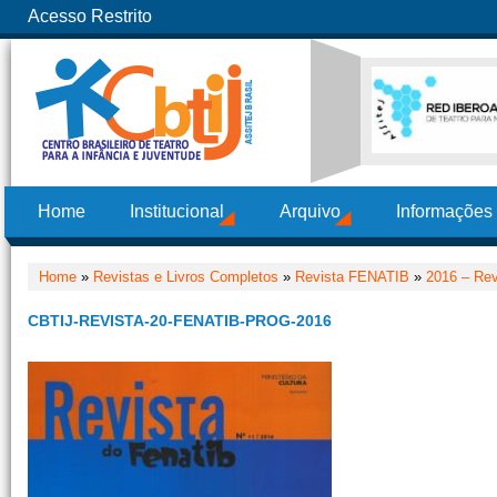
Acesso Restrito
Home
Institucional
Arquivo
Informações
Home
»
Revistas e Livros Completos
»
Revista FENATIB
»
2016 – Re
CBTIJ-REVISTA-20-FENATIB-PROG-2016