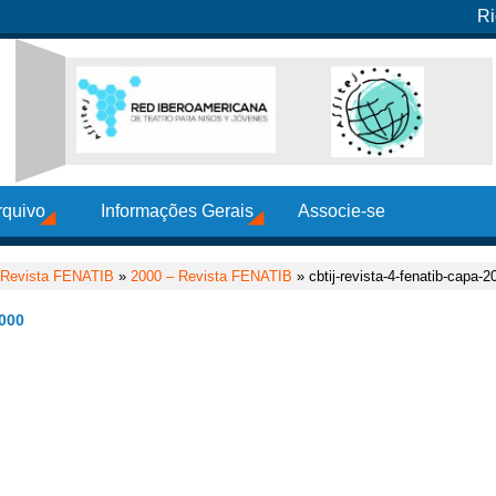
Ri
rquivo
Informações Gerais
Associe-se
Revista FENATIB
»
2000 – Revista FENATIB
» cbtij-revista-4-fenatib-capa-2
000