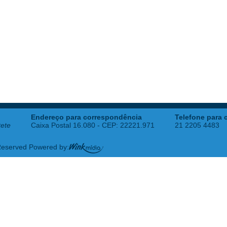
Endereço para correspondência
Telefone para 
tete
Caixa Postal 16.080 - CEP: 22221.971
21 2205 4483
 Reserved Powered by: