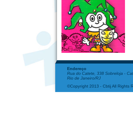
Endereço
Rua do Catete, 338 Sobreloja - Ca
Rio de Janeiro/RJ
©Copyright 2013 - Cbtij All Rights