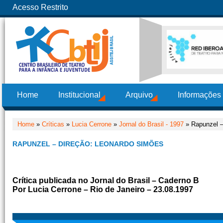
Acesso Restrito
Home
Institucional
Arquivo
Informações
Home
»
Críticas
»
Lucia Cerrone
»
Jornal do Brasil - 1997
» Rapunzel –
RAPUNZEL – DIREÇÃO: LEONARDO SIMÕES
Crítica publicada no Jornal do Brasil – Caderno B
Por
Lucia Cerrone – Rio de Janeiro – 23.08.1997