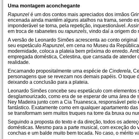
Uma montagem aconchegante
Rapunzel
é um dos contos mais apreciados dos irmãos Grimm
encenada ainda mantém alguns atalhos na trama, sendo esta u
imponderável se torna, pela repetição, inquestionável. Ass
em troca de rabanetes ou
rapunzels
, vindo daí a origem d
A versão de Leonardo Simões acrescenta ao conto original a
seu espetáculo
Rapunzel
, em cena no Museu da República
modernidade, coloca a plateia bem próxima do enredo. Ambi
empregada doméstica, Celestina, que cansada de atender 
realidade.
Encarnando propositalmente uma espécie de
Cinderela
, C
personagens que se revezam nos demais papéis. O toque d
deixando a conclusão para a plateia.
Leonardo Simões concebe seu espetáculo com elementos si
desglamourizado, como era de se esperar de uma área de 
Ney Madeira junto com a Cia Truanesca, responsável pelo e
fantástico. Exatamente como em qualquer apartamento das 
se transformam sem muitos truques na torre da bruxa ou nu
Seguindo a proposta do texto e da direção, todos os adereç
domésticas. Mesmo para a parte musical, com exceção do vio
conchas e um balde muito bem tocada. No caso, o mérito v