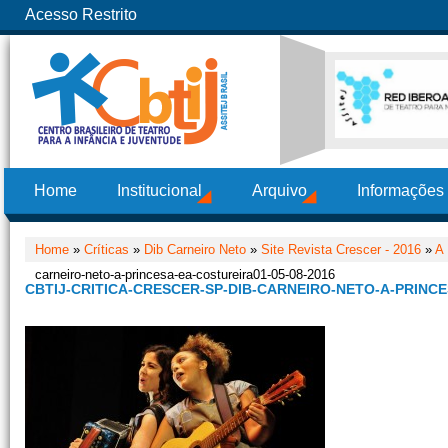
Acesso Restrito
Home
Institucional
Arquivo
Informações
Home
»
Críticas
»
Dib Carneiro Neto
»
Site Revista Crescer - 2016
»
A 
carneiro-neto-a-princesa-ea-costureira01-05-08-2016
CBTIJ-CRITICA-CRESCER-SP-DIB-CARNEIRO-NETO-A-PRINCE