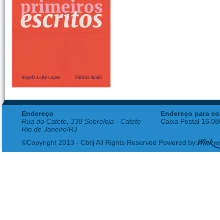
Endereço
Endereço para co
Rua do Catete, 338 Sobreloja - Catete
Caixa Postal 16.0
Rio de Janeiro/RJ
©Copyright 2013 - Cbtij All Rights Reserved Powered by: