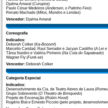
Djalma Amaral (
Curupira
)
Paulo César Medeiros (
Andersen, o Patinho Feio
)
Renato Machado (
Mitos, Mundos e Lendas
)
Vencedor:
Djalma Amaral
Coreografia
Indicados:
Deborah Colker (
Ka-Booom!
)
Marcello Caridad, Raul Serrador e Jacyan Castilho (
A Lei e
Tânia Nardini e Valéria Pinheiro (
Na Cola do Sapateado
)
Wagner Fly (
Funk-se
)
Vencedor:
Deborah Colker
Categoria Especial
Indicados:
Desenvolvimento da Cia. de Teatro Atores de Laura (
Romeu 
Grupo Sobrevento (
O Theatro de Brinquedo
)
Projeto de Encenação (
Robin Hood
)
Rogério Blat e Ernesto Piccolo (pelo projeto, desenvolvim