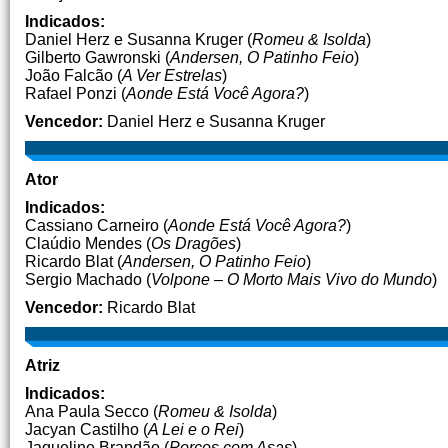
Indicados:
Daniel Herz e Susanna Kruger (
Romeu & Isolda
)
Gilberto Gawronski (
Andersen, O Patinho Feio
)
João Falcão (
A Ver Estrelas
)
Rafael Ponzi (
Aonde Está Você Agora?
)
Vencedor:
Daniel Herz e Susanna Kruger
Ator
Indicados:
Cassiano Carneiro (
Aonde Está Você Agora?
)
Claúdio Mendes (
Os Dragões
)
Ricardo Blat (
Andersen, O Patinho Feio
)
Sergio Machado (
Volpone – O Morto Mais Vivo do Mundo
)
Vencedor:
Ricardo Blat
Atriz
Indicados:
Ana Paula Secco (
Romeu & Isolda
)
Jacyan Castilho (
A Lei e o Rei
)
Jaqueline Brandão (
Porcos com Asas
)