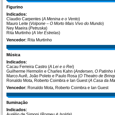
Figurino
Indicados:
Claudio Carpentes (
A Menina e o Vento
)
Mauro Leite (
Volpone – O Morto Mais Vivo do Mundo
)
Ney Maeira (
Petruska
)
Rita Murtinho (
A Ver Estrelas
)
Vencedor:
Rita Murtinho
Música
Indicados:
Cacau Ferreira Castro (
A Lei e o Rei
)
Guilherme Hermolin e Charles Kahn (
Andersen, O Patinho 
Marco Aurê, João Poleto e Paulo Rosa (
O Theatro de Brin
Ronaldo Mota, Roberto Coimbra e Ian Guest (
A Casa da Ma
Vencedor:
Ronaldo Mota, Roberto Coimbra e Ian Guest
Iluminação
Indicados:
Aurélio de Simoni (
Romeu & Isolda
)