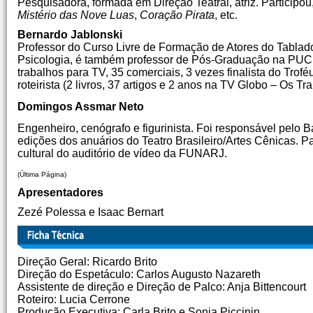
Pesquisadora, formada em Direção Teatral, atriz. Participo
Mistério das Nove Luas
,
Coração Pirata
, etc.
Bernardo Jablonski
Professor do Curso Livre de Formação de Atores do Tablado
Psicologia, é também professor de Pós-Graduação na PUC R
trabalhos para TV, 35 comerciais, 3 vezes finalista do Trof
roteirista (2 livros, 37 artigos e 2 anos na TV Globo – Os 
Domingos Assmar Neto
Engenheiro, cenógrafo e figurinista. Foi responsável p
edições dos anuários do Teatro Brasileiro/Artes Cênicas.
cultural do auditório de vídeo da FUNARJ.
(Última Página)
Apresentadores
Zezé Polessa e Isaac Bernart
Direção Geral: Ricardo Brito
Direção do Espetáculo: Carlos Augusto Nazareth
Assistente de direção e Direção de Palco: Anja Bittencourt
Roteiro: Lucia Cerrone
Produção Executiva: Carla Brito e Sonia Piccinin