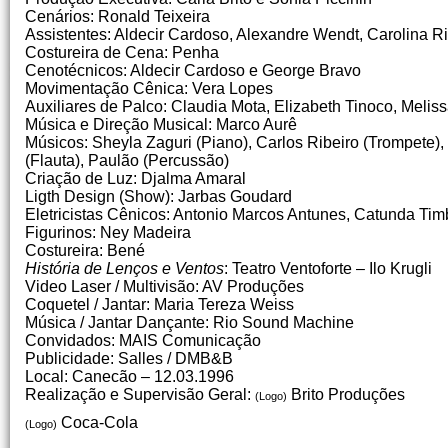
Cenários: Ronald Teixeira
Assistentes: Aldecir Cardoso, Alexandre Wendt, Carolina R
Costureira de Cena: Penha
Cenotécnicos: Aldecir Cardoso e George Bravo
Movimentação Cênica: Vera Lopes
Auxiliares de Palco: Claudia Mota, Elizabeth Tinoco, Meli
Música e Direção Musical: Marco Aurê
Músicos: Sheyla Zaguri (Piano), Carlos Ribeiro (Trompete)
(Flauta), Paulão (Percussão)
Criação de Luz: Djalma Amaral
Ligth Design (Show): Jarbas Goudard
Eletricistas Cênicos: Antonio Marcos Antunes, Catunda Tim
Figurinos: Ney Madeira
Costureira: Bené
História de Lenços e Ventos
: Teatro Ventoforte – Ilo Krugli
Video Laser / Multivisão: AV Produções
Coquetel / Jantar: Maria Tereza Weiss
Música / Jantar Dançante: Rio Sound Machine
Convidados: MAIS Comunicação
Publicidade: Salles / DMB&B
Local: Canecão – 12.03.1996
Realização e Supervisão Geral:
Brito Produções
(Logo)
Coca-Cola
(Logo)